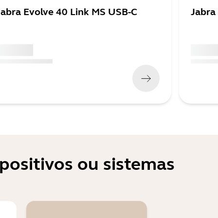
Jabra Evolve 40 Link MS USB-C
Jabra
 xxx,xx xx
x xxx,xx
x xxx,xx xx
x xxx xxx
)
(
x xxx,xx x
positivos ou sistemas