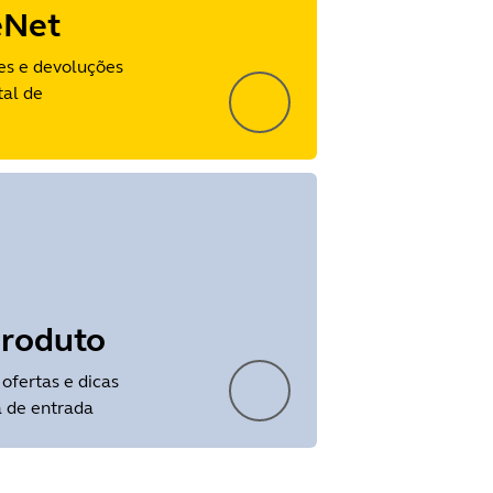
eNet
ões e devoluções
tal de
produto
 ofertas e dicas
 de entrada