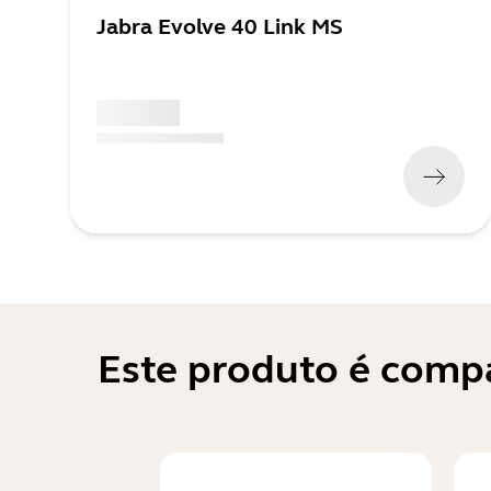
Jabra Evolve 40 Link MS
x xxx,xx xx
(
x xxx,xx xx
x xxx xxx
)
Este produto é compa