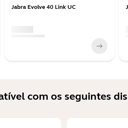
Jabra Evolve 40 Link UC
x xxx,xx xx
x
(
x xxx,xx xx
x xxx xxx
)
(
tível com os seguintes dis