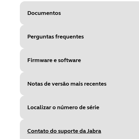
Documentos
Perguntas frequentes
Document
Folha de dados
Language
Firmware e software
Type
pdf
Size
1.4 MB
Notas de versão mais recentes
File
Firmware
Platform
Windows
Localizar o número de série
Language
Inglês
Document
Manual do usuário
Release date
:
August 24, 2020
Release date
2020/08/23
Contato do suporte da Jabra
Language
Release version
:
4.1.0
Version
4.1.0