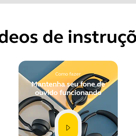
tre o número de série de seu produto antes de verificar a gar
ication for the Skype for Business variant*
Evolve Link controller MS variant
deos de instruç
Showing 5 of 57
Como fazer
Mantenha seu fone de
ouvido funcionando