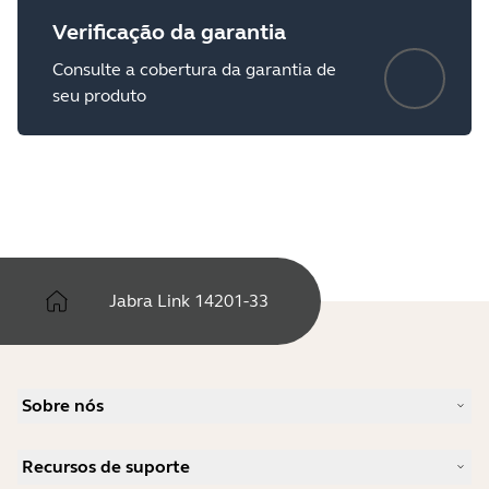
Verificação da garantia
Consulte a cobertura da garantia de
seu produto
Jabra Link 14201-33
Sobre nós
Nossa história
Recursos de suporte
Carreiras