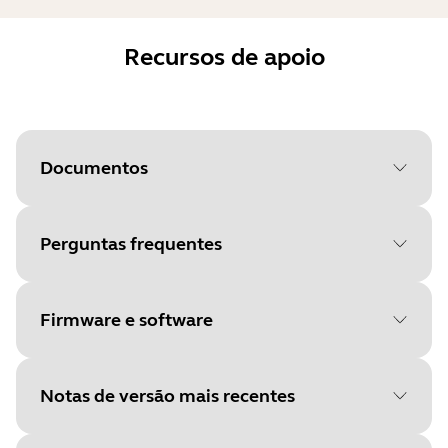
Recursos de apoio
Documentos
Perguntas frequentes
Document
Manual do usuário
Language
Inglês
Firmware e software
Type
pdf
Size
1.3 MB
Notas de versão mais recentes
File
Firmware