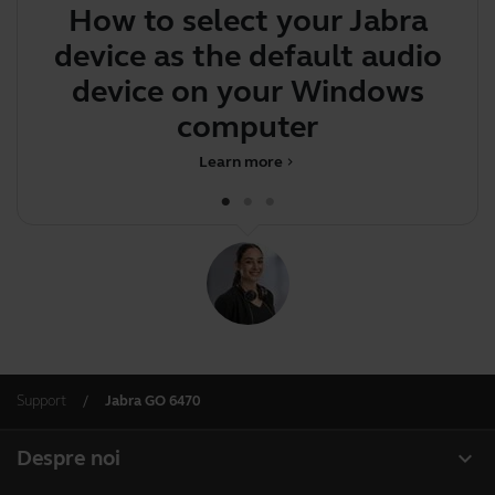
How to select your Jabra
device as the default audio
d
device on your Windows
computer
Learn more
chevron_right
Support
Jabra GO 6470
expand_more
Despre noi