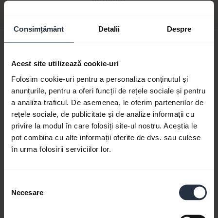
Întrerupt
Consimțământ
Detalii
Despre
Hi,
How can I help you today?
Acest site utilizează cookie-uri
Folosim cookie-uri pentru a personaliza conținutul și
anunțurile, pentru a oferi funcții de rețele sociale și pentru
a analiza traficul. De asemenea, le oferim partenerilor de
chevron_right
Get started
rețele sociale, de publicitate și de analize informații cu
privire la modul în care folosiți site-ul nostru. Aceștia le
pot combina cu alte informații oferite de dvs. sau culese
add
FAQ
în urma folosirii serviciilor lor.
add
Videos
Selecția
Necesare
consimțământului