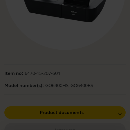
Item no:
6470-15-207-501
Model number(s):
GO6400HS, GO6400BS
Product documents