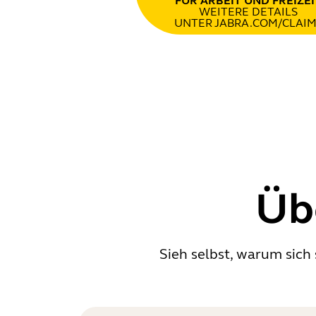
FÜR ARBEIT UND FREIZEI
WEITERE DETAILS
UNTER JABRA.COM/CLAIM
Üb
Sieh selbst, warum sich