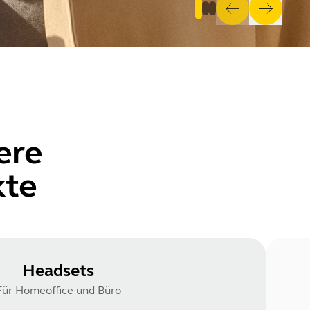
ere
kte
Headsets
Für Homeoffice und Büro