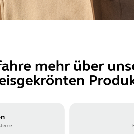
fahre mehr über
uns
eisgekrönten Produ
en
steme