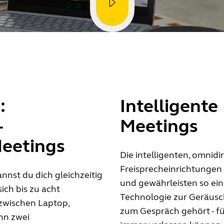
:
Intelligente
-
Meetings
Meetings
Die intelligenten, omnidi
Freisprecheinrichtungen 
nnst du dich gleichzeitig
und gewährleisten so ei
ich bis zu acht
Technologie zur Geräusch
zwischen Laptop,
zum Gespräch gehört - fü
nn zwei