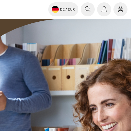
DE
/ EUR