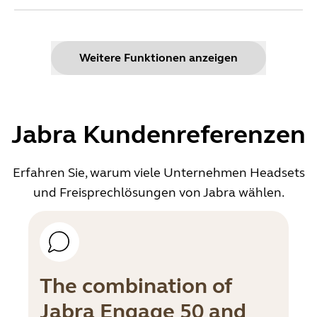
Kompatibel mit Microsoft Teams
Ja
Weitere Funktionen anzeigen
Bluetooth
Ja
Jabra Kundenreferenzen
Erfahren Sie, warum viele Unternehmen Headsets
Schnurlose Reichweite
und Freisprechlösungen von Jabra wählen.
150 m
Verbindung mit
Bis zu 5 Geräten
The combination of
Jabra Engage 50 and
DECT