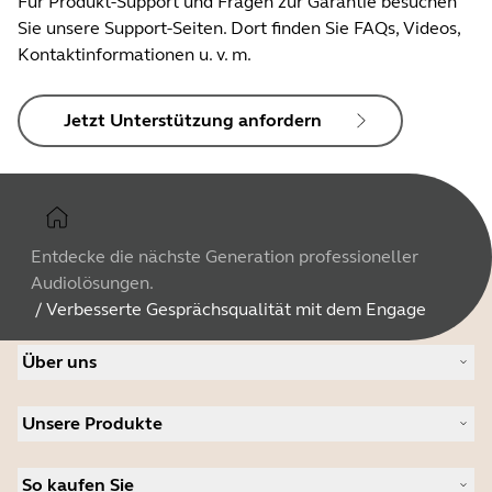
Für Produkt-Support und Fragen zur Garantie besuchen
Sie unsere Support-Seiten. Dort finden Sie FAQs, Videos,
Kontaktinformationen u. v. m.
Jetzt Unterstützung anfordern
Entdecke die nächste Generation professioneller
Audiolösungen.
/
Verbesserte Gesprächsqualität mit dem Engage
Über uns
Über Jabra
Unsere Produkte
Karriere
Nachhaltigkeit
Headsets
News und Pressemitteilungen
So kaufen Sie
Freisprechlösungen