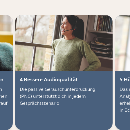
en
4 Bessere Audioqualität
5 H
n
Die passive Geräuschunterdrückung
Das 
rmen
(PNC) unterstützt dich in jedem
Anal
rauf
Gesprächsszenario
erhe
in E