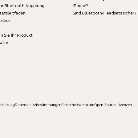
zur Bluetooth-Kopplung
iPhone?
tätsleitfaden
Sind Bluetooth-Headsets sicher?
videos
en Sie Ihr Produkt
ratur
rklärung
Datenschutzbestimmungen
Sicherheitszentrum
Open-Source-Lizenzen