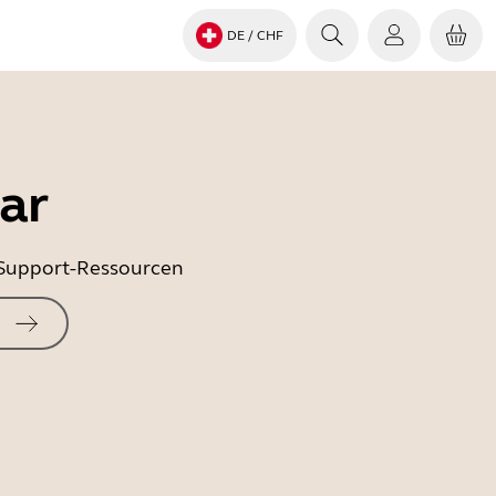
DE
/ CHF
ar
e Support-Ressourcen