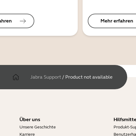
ahren
Mehr erfahren
Jabra Support
/
Product not available
Über uns
Hilfsmitte
Unsere Geschichte
Produkt-Su
Karriere
Benutzerh