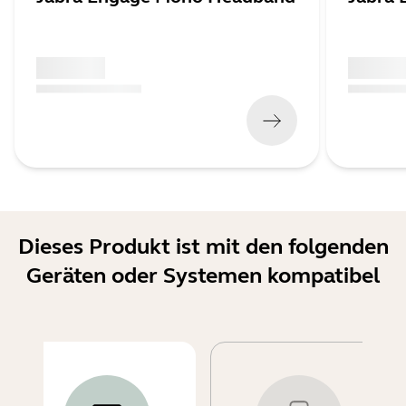
x xxx,xx xx
x xxx,xx 
(
x xxx,xx xx
x xxx xxx
)
(
x xxx,xx xx
Dieses Produkt ist mit den folgenden
Geräten oder Systemen kompatibel