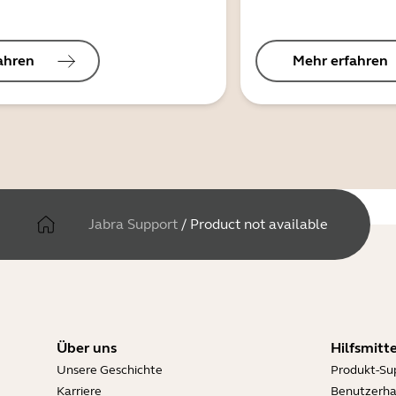
ahren
Mehr erfahren
Jabra Support
/
Product not available
Über uns
Hilfsmitte
Unsere Geschichte
Produkt-Su
Karriere
Benutzerh