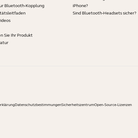
zur Bluetooth-Kopplung
iPhone?
tätsleitfaden
Sind Bluetooth-Headsets sicher?
videos
en Sie Ihr Produkt
ratur
rklärung
Datenschutzbestimmungen
Sicherheitszentrum
Open-Source-Lizenzen