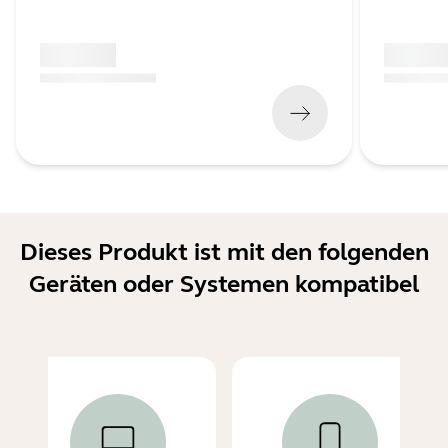
x xxx,xx xx
x xxx,xx 
(
x xxx,xx xx
x xxx xxx
)
(
x xxx,xx xx
Dieses Produkt ist mit den folgenden
Geräten oder Systemen kompatibel