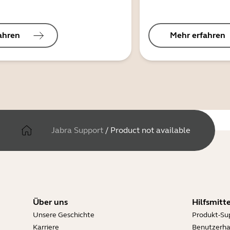
ahren
Mehr erfahren
Jabra Support
/
Product not available
Über uns
Hilfsmitte
Unsere Geschichte
Produkt-Su
Karriere
Benutzerh