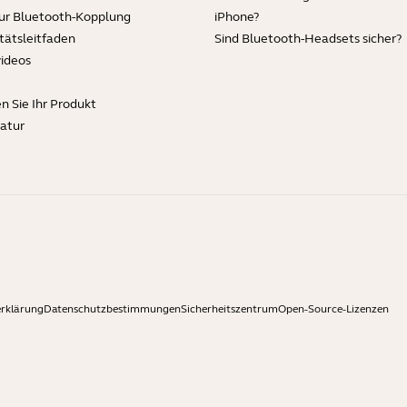
zur Bluetooth-Kopplung
iPhone?
tätsleitfaden
Sind Bluetooth-Headsets sicher?
videos
en Sie Ihr Produkt
ratur
rklärung
Datenschutzbestimmungen
Sicherheitszentrum
Open-Source-Lizenzen