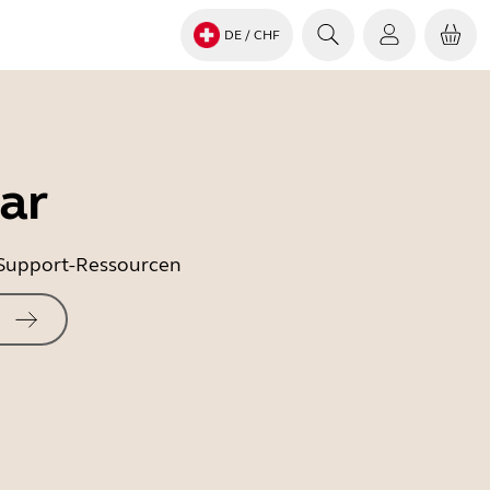
DE
/ CHF
ar
e Support-Ressourcen