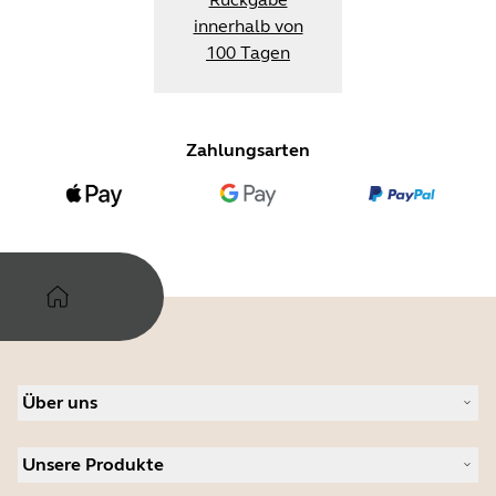
innerhalb von
100 Tagen
Zahlungsarten
Über uns
Über Jabra
Unsere Produkte
Karriere
Nachhaltigkeit