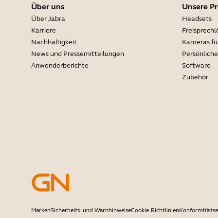
Über uns
Unsere P
Über Jabra
Headsets
Karriere
Freisprech
Nachhaltigkeit
Kameras fü
News und Pressemitteilungen
Persönlich
Anwenderberichte
Software
Zubehör
Marken
Sicherheits- und Warnhinweise
Cookie-Richtlinien
Konformitätse