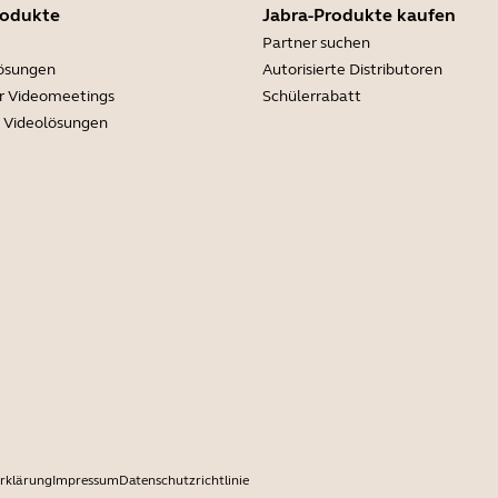
rodukte
Jabra-Produkte kaufen
Partner suchen
lösungen
Autorisierte Distributoren
r Videomeetings
Schülerrabatt
e Videolösungen
rklärung
Impressum
Datenschutzrichtlinie