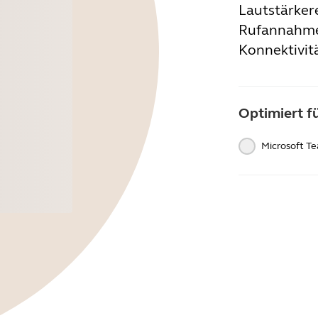
Lautstärker
Rufannahme
Konnektivitä
Optimiert f
Microsoft T