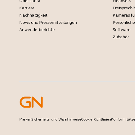
Über Jabra
Headsets
Karriere
Freisprech
Nachhaltigkeit
Kameras fü
News und Pressemitteilungen
Persönlich
Anwenderberichte
Software
Zubehör
Marken
Sicherheits- und Warnhinweise
Cookie-Richtlinien
Konformitätse