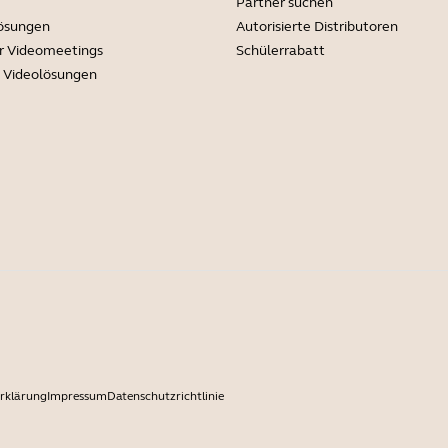
Partner suchen
lösungen
Autorisierte Distributoren
r Videomeetings
Schülerrabatt
e Videolösungen
rklärung
Impressum
Datenschutzrichtlinie