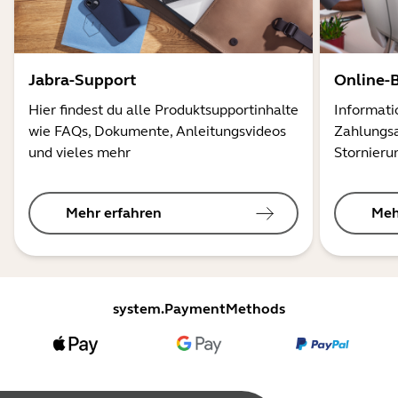
Jabra-Support
Online-
Hier findest du alle Produktsupportinhalte
Informati
wie FAQs, Dokumente, Anleitungsvideos
Zahlungsa
und vieles mehr
Stornieru
Mehr erfahren
Meh
system.PaymentMethods