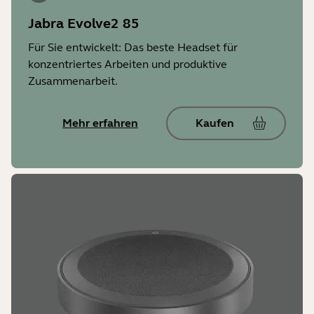
Jabra Evolve2 85
Für Sie entwickelt: Das beste Headset für
konzentriertes Arbeiten und produktive
Zusammenarbeit.
Mehr erfahren
Kaufen