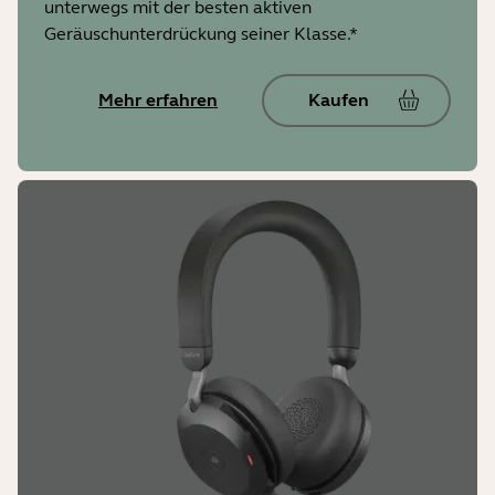
unterwegs mit der besten aktiven
Geräuschunterdrückung seiner Klasse.*
Mehr erfahren
Kaufen