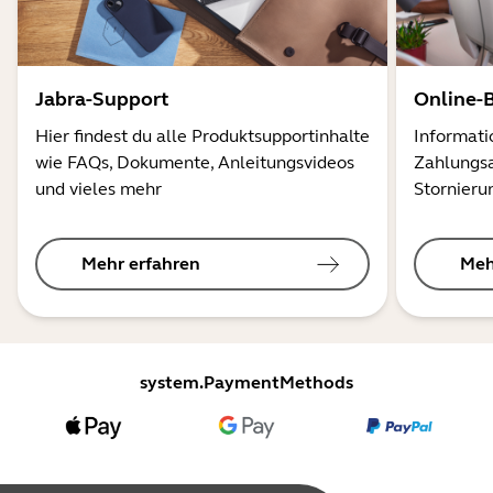
Jabra-Support
Online-
Hier findest du alle Produktsupportinhalte
Informati
wie FAQs, Dokumente, Anleitungsvideos
Zahlungsa
und vieles mehr
Stornieru
Mehr erfahren
Meh
system.PaymentMethods