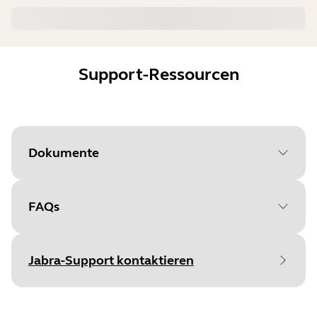
Support-Ressourcen
Dokumente
FAQs
Document
Benutzerhandbuch
Language
Jabra-Support kontaktieren
Type
pdf
Size
649.8 KB