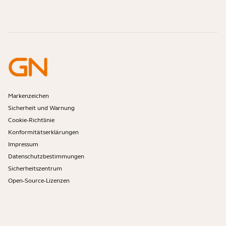
Anleitungsvideos
Sind Bluetooth-Headsets sicher?
Jabra Vertrieb kontaktieren
Zubehör
Online-Bestellungen
Identifizieren Sie Ihr Produkt
Registrieren Sie Ihr Produkt
Selbstreparatur
Werden Sie Reseller
Richtlinie für auslaufende Enterprise-Produkte
Entwicklerprogramm
Markenzeichen
Sicherheit und Warnung
Cookie-Richtlinie
Konformitätserklärungen
Impressum
Datenschutzbestimmungen
Sicherheitszentrum
Open-Source-Lizenzen