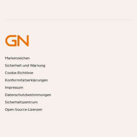
Anleitungsvideos
Sind Bluetooth-Headsets sicher?
Jabra Vertrieb kontaktieren
Zubehör
Online-Bestellungen
Identifizieren Sie Ihr Produkt
Registrieren Sie Ihr Produkt
Selbstreparatur
Werden Sie Reseller
Richtlinie für auslaufende Enterprise-Produkte
Entwicklerprogramm
Markenzeichen
Sicherheit und Warnung
Cookie-Richtlinie
Konformitätserklärungen
Impressum
Datenschutzbestimmungen
Sicherheitszentrum
Open-Source-Lizenzen