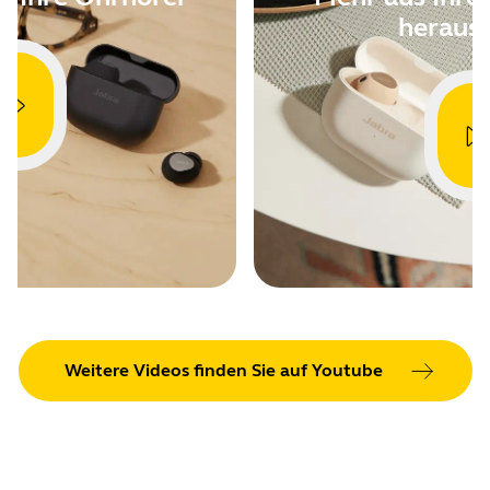
CVE-
heraus
Weitere Videos finden Sie auf Youtube
Showing 5 of 93