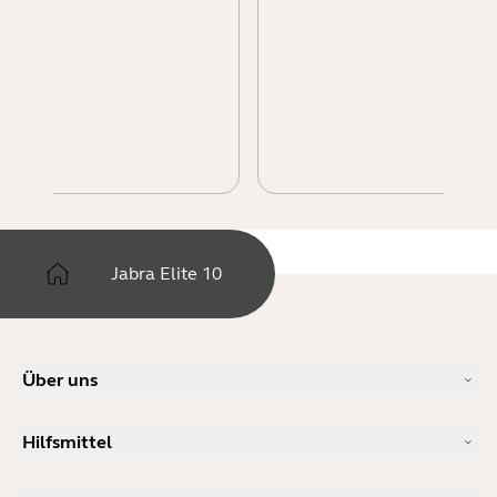
Jabra Elite 10
Über uns
Unsere Geschichte
Hilfsmittel
Karriere
Nachhaltigkeit
Produkt-Support
Neuigkeiten und Pressemitteilungen