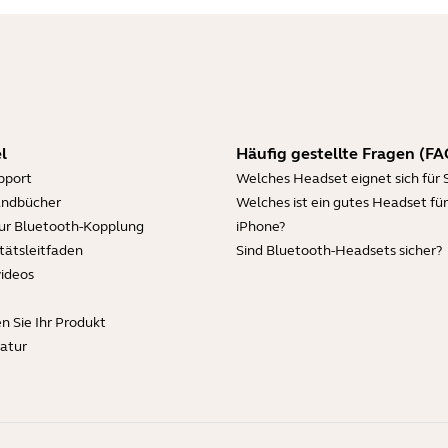
l
Häufig gestellte Fragen (FA
pport
Welches Headset eignet sich für 
andbücher
Welches ist ein gutes Headset für
zur Bluetooth-Kopplung
iPhone?
tätsleitfaden
Sind Bluetooth-Headsets sicher?
videos
en Sie Ihr Produkt
ratur