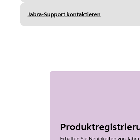
Wä
Type
pdf
Size
3.1 MB
Jabra-Support kontaktieren
Document
Benutzerhandbuch
Language
Type
pdf
Size
3.3 MB
Produktregistrier
Erhalten Sie Neuigkeiten von Jabra