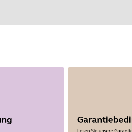
hlen Sie Ihr Betriebssystem, um loszule
ung
Garantiebed
,
Lesen Sie unsere Garanti