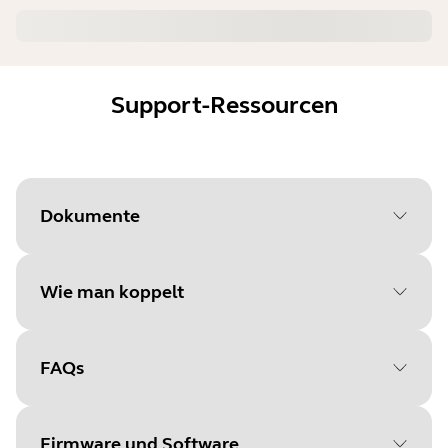
Support-Ressourcen
Dokumente
Wie man koppelt
Document
Kurzanleitung
Language
FAQs
Wählen Sie Ihr
Type
pdf
Betriebssystem, um
Size
4.0 MB
Firmware und Software