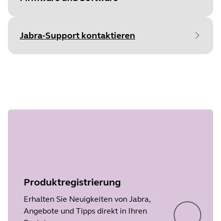
loszulegen
Jabra-Support kontaktieren
File
Firmware
Document
Benutzerhandbuch
Platform
Windows
Language
Language
Englisch
Schritt 1 von
undefined
Type
pdf
Release date
2014/03/23
Size
4.1 MB
Version
1.27
Produktregistrierung
Erhalten Sie Neuigkeiten von Jabra,
Angebote und Tipps direkt in Ihren