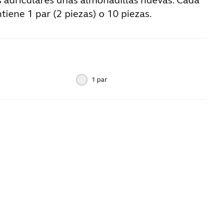
s auriculares unas almohadillas nuevas. Cada
iene 1 par (2 piezas) o 10 piezas.
1 par