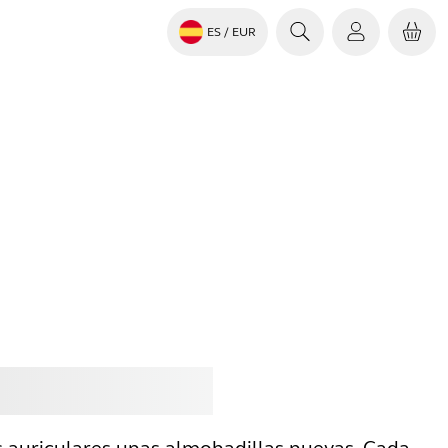
ES
/ EUR
rar
Jabra