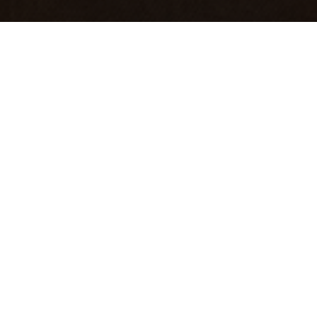
Elija su Evolve.
Jabra Evolve es una serie líder a nivel mundial de
auriculares profesionales, diseñada por expertos
en sonido.
system.SelectFeature