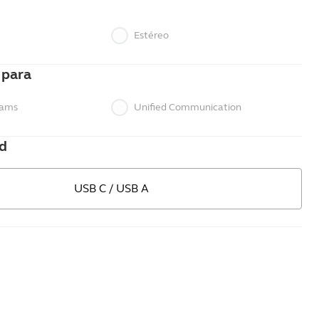
Estéreo
 para
eams
Unified Communication
d
USB C / USB A