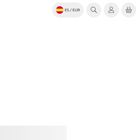
ES
/ EUR
rar
Jabra