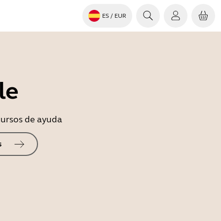
ES
/ EUR
le
ecursos de ayuda
s