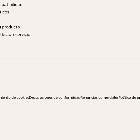
patibilidad
ticos
tu producto
de autoservicio
miento de cookies
Declaraciones de conformidad
Renuncias comerciales
Política de p