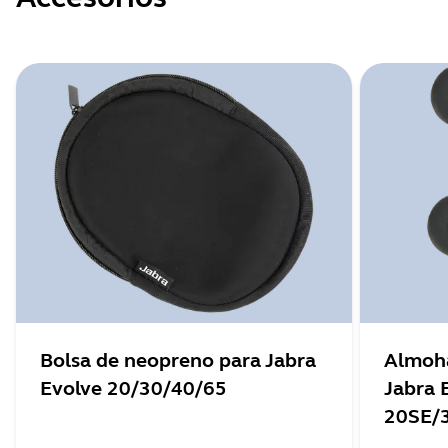
Bolsa de neopreno para Jabra
Almoha
Evolve 20/30/40/65
Jabra 
20SE/3