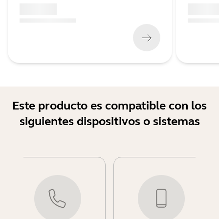
x xxx,xx xx
x xxx,xx 
(
x xxx,xx xx
x xxx xxx
)
(
x xxx,xx xx
Este producto es compatible con los
siguientes dispositivos o sistemas