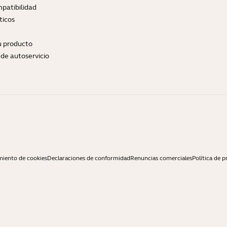
patibilidad
ticos
tu producto
de autoservicio
miento de cookies
Declaraciones de conformidad
Renuncias comerciales
Política de p