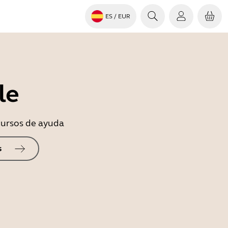
ES
/ EUR
le
ecursos de ayuda
s