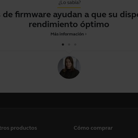
¿Lo sabía?
s de firmware ayudan a que su disp
rendimiento óptimo
Más información
chevron_right
tros productos
Cómo comprar