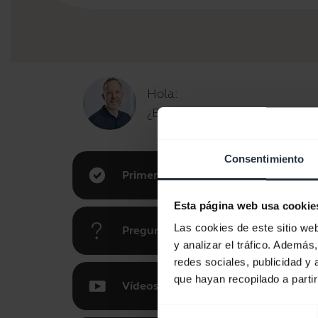
Hola:
¿En qué puedo ayudarle hoy?
Consentimiento
Primeros pasos
Esta página web usa cookie
Las cookies de este sitio we
Preguntas más frecuentes
y analizar el tráfico. Ademá
redes sociales, publicidad y
que hayan recopilado a parti
Vídeos
Selección