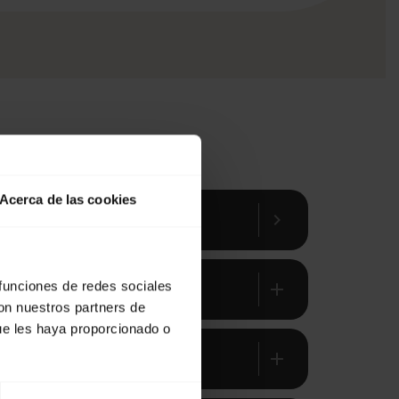
Acerca de las cookies
chevron_right
 funciones de redes sociales
add
con nuestros partners de
ue les haya proporcionado o
add