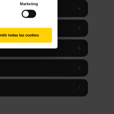
Marketing
add
add
itir todas las cookies
add
add
chevron_right