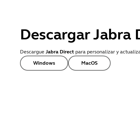
Language
Inglés
Release date
2026/05/27
Descargar Jabra 
Version
8.1.14601
Descargue
Jabra Direct
para personalizar y actualiza
Windows
MacOS