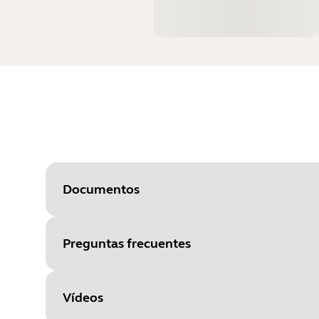
Documentos
Preguntas frecuentes
Document
Hoja de datos y especificacione
Language
Inglés
Vídeos
Type
pdf