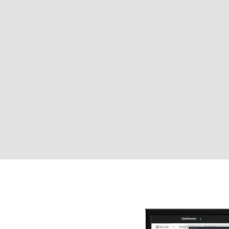
Cómo
Mantén tus auriculares
en funcionamiento
021
re el número de serie de su producto antes de comprobar la g
ra Biz 1100 EDU
rovements
Showing 5 of 45