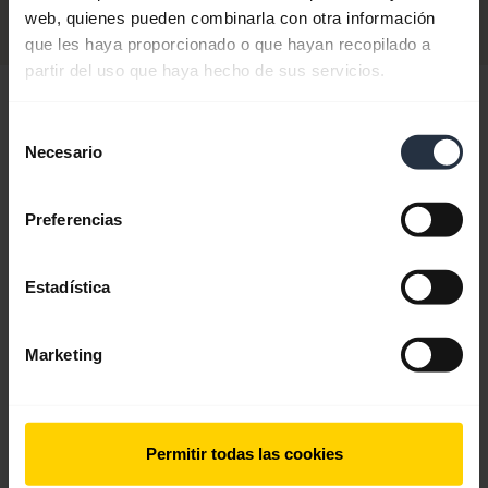
Descatalogado
web, quienes pueden combinarla con otra información
que les haya proporcionado o que hayan recopilado a
partir del uso que haya hecho de sus servicios.
Hola,
Selección
¿Cómo puedo ayudarte hoy?
Necesario
de
consentimiento
Preferencias
add
Preguntas más frecuentes
Estadística
add
Registro y garantía del producto
Marketing
chevron_right
Contactar con Soporte
Permitir todas las cookies