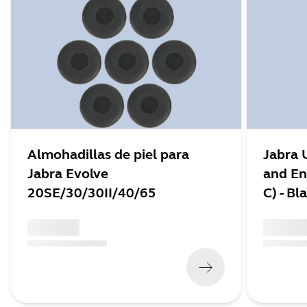
Almohadillas de piel para
Jabra 
Jabra Evolve
and En
20SE/30/30II/40/65
C) - Bl
x xxx,xx xx
x xxx,xx 
(
x xxx,xx xx
x xxx xxx
)
(
x xxx,xx xx