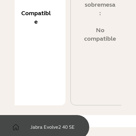
sobremesa
Compatibl
:
e
No
compatible
Jabra Evolve2 40 SE