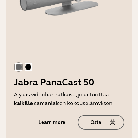
harmaa
Musta
Jabra PanaCast 50
Älykäs videobar-ratkaisu, joka tuottaa
kaikille
samanlaisen kokouselämyksen
Learn more
Osta