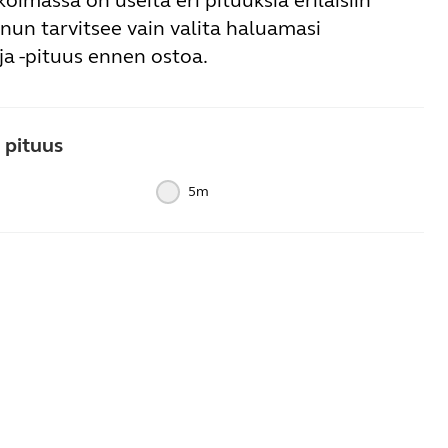
ikoimassa on useita eri pituuksia erilaisiin
Sinun tarvitsee vain valita haluamasi
ja -pituus ennen ostoa.
 pituus
5m