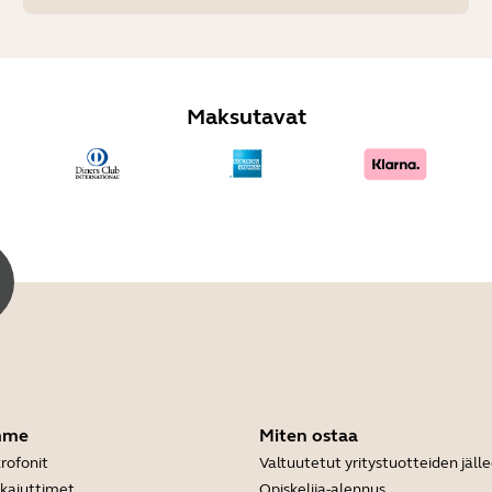
Maksutavat
mme
Miten ostaa
rofonit
Valtuutetut yritystuotteiden jäl
ikaiuttimet
Opiskelija-alennus