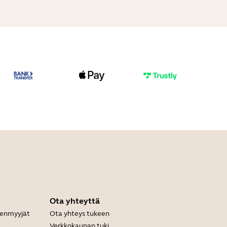
Ota yhteyttä
leenmyyjät
Ota yhteys tukeen
Verkkokaupan tuki