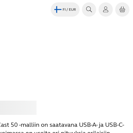
FI
/ EUR
Jabra
ast 50 -malliin on saatavana USB-A- ja USB-C-