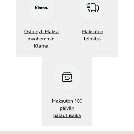
Osta nyt. Maksa
Maksuton
myöhemmin.
toimitus
Klarna.
Maksuton 100
päivän
palautusaika