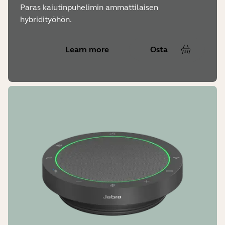
Paras kaiutinpuhelimin ammattilaisen
hybridityöhön.
Learn more
Osta