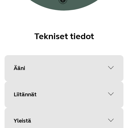
Tekniset tiedot
Ääni
Täys duplex audio
Liitännät
Kyllä
AEC-kaiunpoistotekniikka
Liitännät
Yleistä