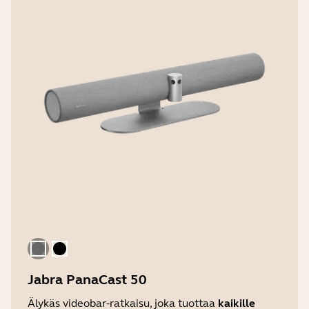
harmaa
Musta
Jabra PanaCast 50
Älykäs videobar-ratkaisu, joka tuottaa
kaikille