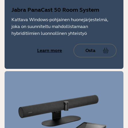
Jabra PanaCast 50 Room System
Kattava Windows-pohjainen huonejärjestelmä,
joka on suunniteltu mahdollistamaan
hybriditiimien luonnollinen yhteistyö
Learn more
Osta