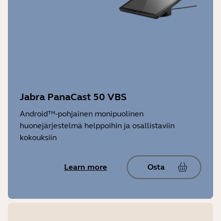
Jabra PanaCast 50 VBS
Android™-pohjainen monipuolinen
huonejärjestelmä helppoihin ja osallistaviin
kokouksiin
Learn more
Osta