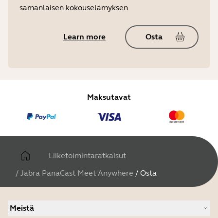
samanlaisen kokouselämyksen
Learn more
Osta
Maksutavat
Liiketoimintaratkaisut
/
Jabra PanaCast Meet Anywhere
/
Osta
Meistä