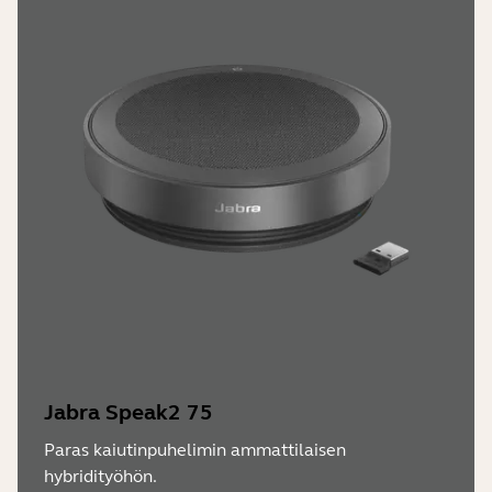
Jabra Speak2 75
Paras kaiutinpuhelimin ammattilaisen
hybridityöhön.