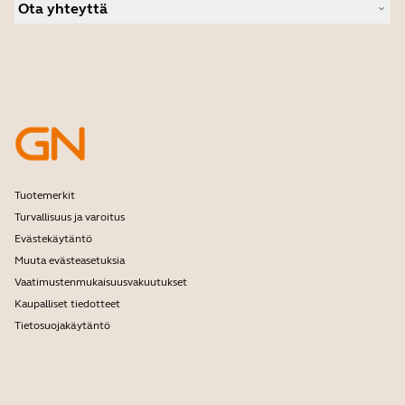
Henkilökohtaiset kamerat
Ota yhteyttä
Opiskelija-alennus
Ohjelmisto
Ota yhteys tukeen
Tarvikkeet
Verkkokaupan tuki
Rekisteröi tuotteesi
Kehittäjäohjelma
Ryhdy jälleenmyyjäksi
Tuotemerkit
Turvallisuus ja varoitus
Evästekäytäntö
Muuta evästeasetuksia
Vaatimustenmukaisuusvakuutukset
Kaupalliset tiedotteet
Tietosuojakäytäntö