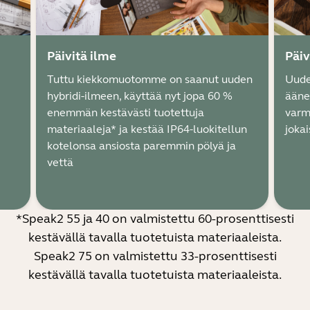
Päivitä ilme
Päiv
Tuttu kiekkomuotomme on saanut uuden
Uude
hybridi-ilmeen, käyttää nyt jopa 60 %
ääne
enemmän kestävästi tuotettuja
varmi
materiaaleja* ja kestää IP64-luokitellun
joka
kotelonsa ansiosta paremmin pölyä ja
vettä
*Speak2 55 ja 40 on valmistettu 60-prosenttisesti
kestävällä tavalla tuotetuista materiaaleista.
Speak2 75 on valmistettu 33-prosenttisesti
kestävällä tavalla tuotetuista materiaaleista.