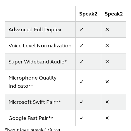
Speak2
Speak2
Advanced Full Duplex
✓
✕
Voice Level Normalization
✓
✕
Super Wideband Audio*
✓
✕
Microphone Quality
✓
✕
Indicator*
Microsoft Swift Pair**
✓
✕
Google Fast Pair**
✓
✕
*Käytetään Speak2 75:ssä