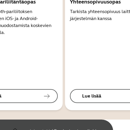
ariliitäntäopas
Yhteensopivuusopas
th-pariliitoksen
Tarkista yhteensopivuus lait
 iOS- ja Android-
järjestelmän kanssa
 muodostamista koskevien
la.
ä
Lue lisää