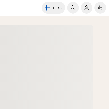
FI
/ EUR