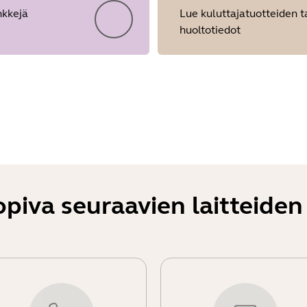
nkkejä
Lue kuluttajatuotteiden t
huoltotiedot
Showing 5 of 18
iva seuraavien laitteiden 