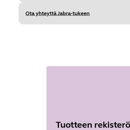
Va
Type
pdf
Size
276.7 KB
Ota yhteyttä Jabra-tukeen
Document
Tuoteseloste
Language
Englanti
Type
pdf
Size
125.7 KB
Tuotteen rekisterö