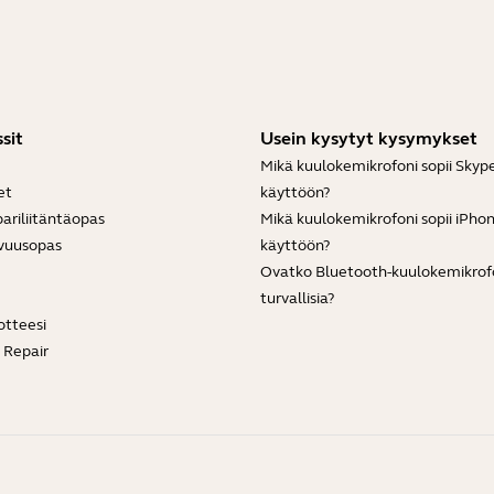
sit
Usein kysytyt kysymykset
Mikä kuulokemikrofoni sopii Skyp
et
käyttöön?
ariliitäntäopas
Mikä kuulokemikrofoni sopii iPho
vuusopas
käyttöön?
Ovatko Bluetooth-kuulokemikrof
turvallisia?
otteesi
e Repair