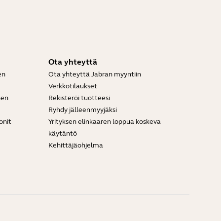
Ota yhteyttä
en
Ota yhteyttä Jabran myyntiin
Verkkotilaukset
nen
Rekisteröi tuotteesi
Ryhdy jälleenmyyjäksi
onit
Yrityksen elinkaaren loppua koskeva
käytäntö
Kehittäjäohjelma