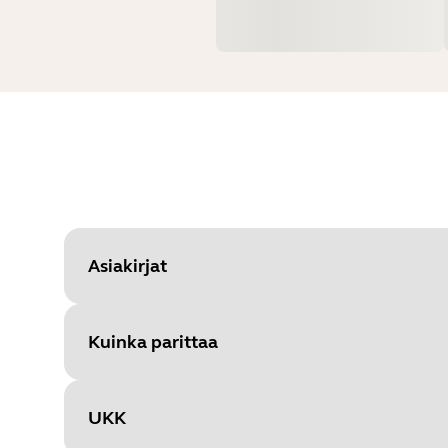
Asiakirjat
Kuinka parittaa
Document
Pikaopas
Language
UKK