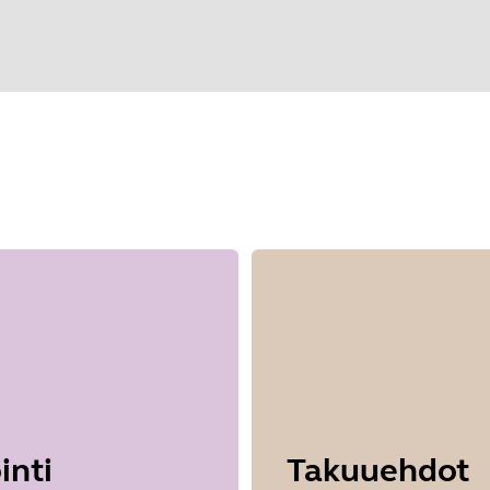
litse käyttöjärjestelmäsi päästäksesi alk
inti
Takuuehdot