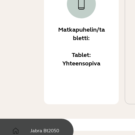
Matkapuhelin/ta
bletti:
Tablet:
Yhteensopiva
Jabra Bt2050