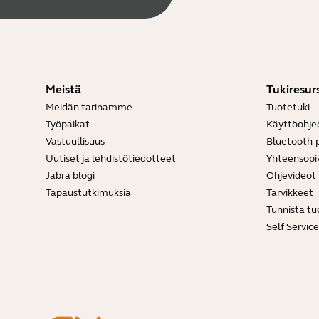
Meistä
Tukiresurs
Meidän tarinamme
Tuotetuki
Työpaikat
Käyttöohje
Vastuullisuus
Bluetooth-p
Uutiset ja lehdistötiedotteet
Yhteensopi
Jabra blogi
Ohjevideot
Tapaustutkimuksia
Tarvikkeet
Tunnista tu
Self Servic