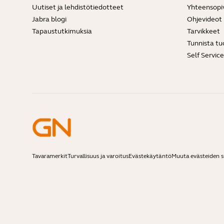
Uutiset ja lehdistötiedotteet
Yhteensopi
Jabra blogi
Ohjevideot
Tapaustutkimuksia
Tarvikkeet
Tunnista tu
Self Servic
Tavaramerkit
Turvallisuus ja varoitus
Evästekäytäntö
Muuta evästeiden 