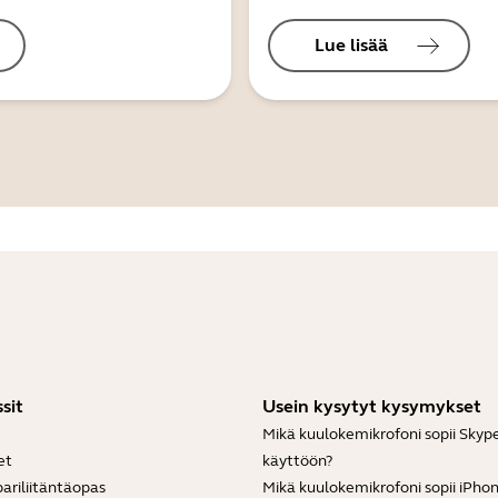
Lue lisää
sit
Usein kysytyt kysymykset
Mikä kuulokemikrofoni sopii Skyp
et
käyttöön?
ariliitäntäopas
Mikä kuulokemikrofoni sopii iPho