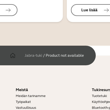
Lue lisää
Jabra-tuki
/
Product not available
Meistä
Tukiresurs
Meidän tarinamme
Tuotetuki
Työpaikat
Käyttöohje
Vastuullisuus
Bluetooth-p