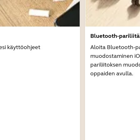
Bluetooth-pariliit
esi käyttöohjeet
Aloita Bluetooth-pa
muodostaminen iOS
pariliitoksen muod
oppaiden avulla.