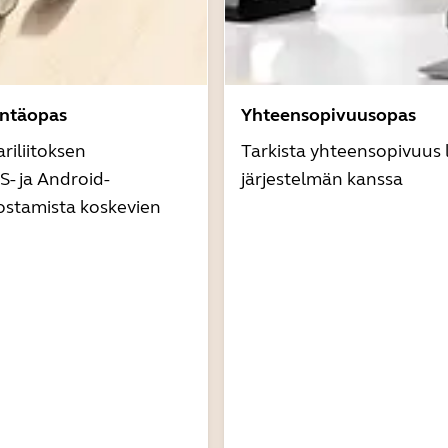
äntäopas
Yhteensopivuusopas
riliitoksen
Tarkista yhteensopivuus l
- ja Android-
järjestelmän kanssa
ostamista koskevien