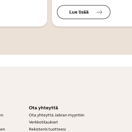
Lue lisää
Ota yhteyttä
en
Ota yhteyttä Jabran myyntiin
Verkkotilaukset
nen
Rekisteröi tuotteesi