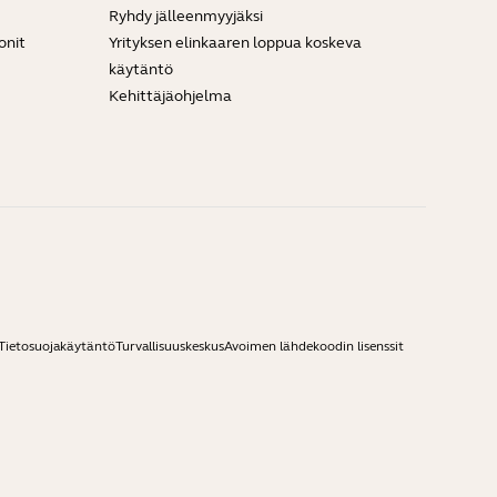
Ryhdy jälleenmyyjäksi
onit
Yrityksen elinkaaren loppua koskeva
käytäntö
Kehittäjäohjelma
Tietosuojakäytäntö
Turvallisuuskeskus
Avoimen lähdekoodin lisenssit