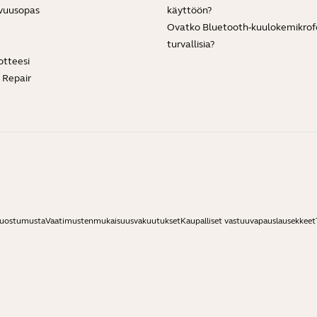
vuusopas
käyttöön?
Ovatko Bluetooth-kuulokemikrof
turvallisia?
otteesi
e Repair
suostumusta
Vaatimustenmukaisuusvakuutukset
Kaupalliset vastuuvapauslausekkeet