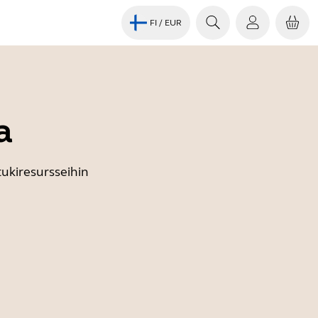
FI
/ EUR
a
tukiresursseihin