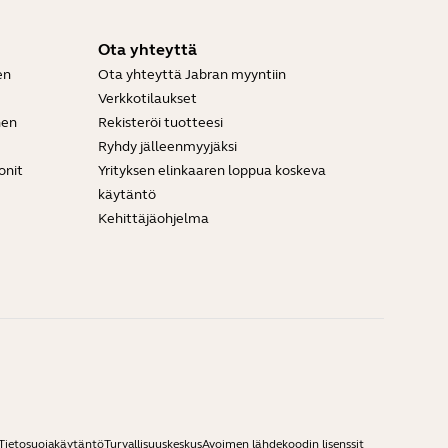
Ota yhteyttä
en
Ota yhteyttä Jabran myyntiin
Verkkotilaukset
nen
Rekisteröi tuotteesi
Ryhdy jälleenmyyjäksi
onit
Yrityksen elinkaaren loppua koskeva
käytäntö
Kehittäjäohjelma
Tietosuojakäytäntö
Turvallisuuskeskus
Avoimen lähdekoodin lisenssit