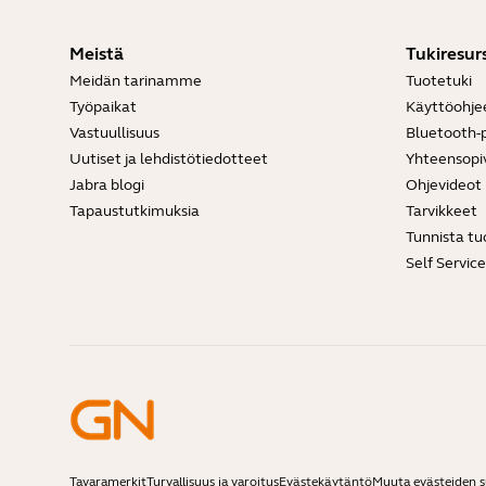
Meistä
Tukiresurs
Meidän tarinamme
Tuotetuki
Työpaikat
Käyttöohje
Vastuullisuus
Bluetooth-p
Uutiset ja lehdistötiedotteet
Yhteensopi
Jabra blogi
Ohjevideot
Tapaustutkimuksia
Tarvikkeet
Tunnista tu
Self Servic
Tavaramerkit
Turvallisuus ja varoitus
Evästekäytäntö
Muuta evästeiden 