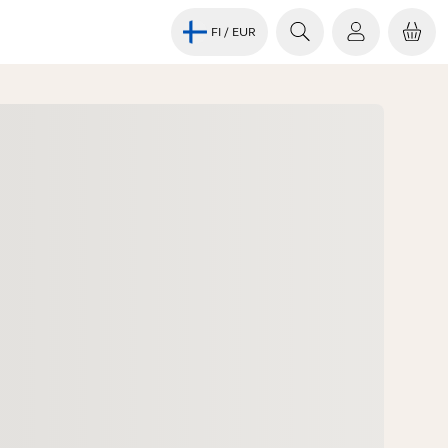
FI
/ EUR