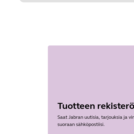
Type
pdf
Size
649.8 KB
Tuotteen rekisterö
Saat Jabran uutisia, tarjouksia ja vi
suoraan sähköpostiisi.