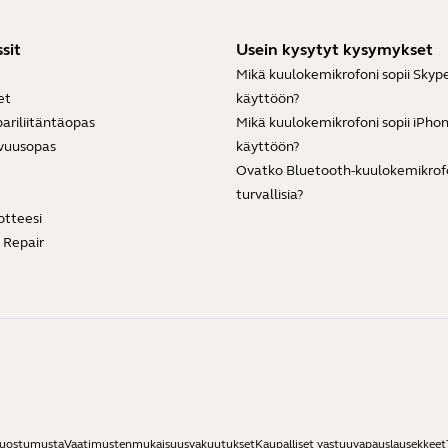
sit
Usein kysytyt kysymykset
Mikä kuulokemikrofoni sopii Skyp
et
käyttöön?
ariliitäntäopas
Mikä kuulokemikrofoni sopii iPho
vuusopas
käyttöön?
Ovatko Bluetooth-kuulokemikrof
turvallisia?
otteesi
e Repair
suostumusta
Vaatimustenmukaisuusvakuutukset
Kaupalliset vastuuvapauslausekkeet