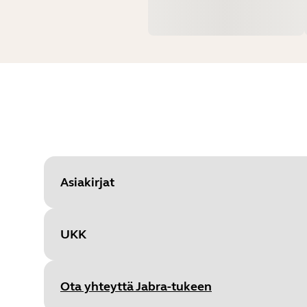
Asiakirjat
UKK
Document
Käyttöohje
Language
Ota yhteyttä Jabra-tukeen