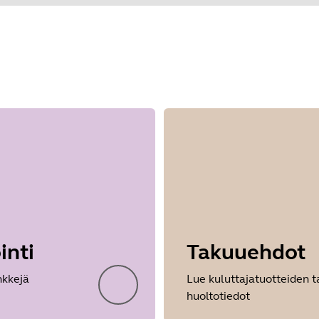
Showing 1 of 1
inti
Takuuehdot
nkkejä
Lue kuluttajatuotteiden t
huoltotiedot