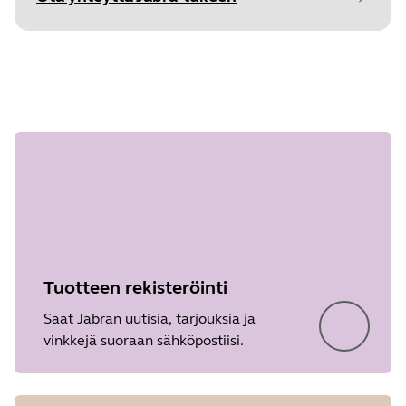
Document
Tietolehti
Vaihe
Language
Englanti
1/undefined
Type
pdf
Size
575.6 KB
Tuotteen rekisteröinti
Saat Jabran uutisia, tarjouksia ja
vinkkejä suoraan sähköpostiisi.