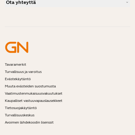
Yhteensopivuusopas
Ota yhteyttä
Mikä kuulokemikrofoni sopii iPhonen käyttöön?
Ohjevideot
Ovatko Bluetooth-kuulokemikrofonit turvallisia?
Ota yhteyttä Jabran myyntiin
Tarvikkeet
Verkkotilaukset
Tunnista tuotteesi
Rekisteröi tuotteesi
Self Service Repair
Ryhdy jälleenmyyjäksi
Yrityksen elinkaaren loppua koskeva käytäntö
Kehittäjäohjelma
Tavaramerkit
Turvallisuus ja varoitus
Evästekäytäntö
Muuta evästeiden suostumusta
Vaatimustenmukaisuusvakuutukset
Kaupalliset vastuuvapauslausekkeet
Tietosuojakäytäntö
Turvallisuuskeskus
Avoimen lähdekoodin lisenssit