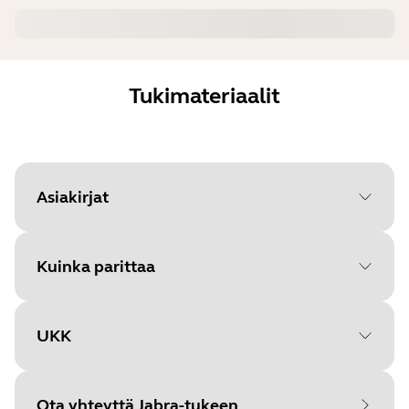
Tukimateriaalit
Asiakirjat
Kuinka parittaa
Document
Käyttöohje
Language
UKK
Valitse käyttöjärjestelmäsi
Type
pdf
päästäksesi alkuun
Size
391.1 KB
Ota yhteyttä Jabra-tukeen