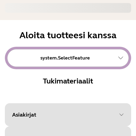
Aloita tuotteesi kanssa
system.SelectFeature
Tukimateriaalit
Asiakirjat