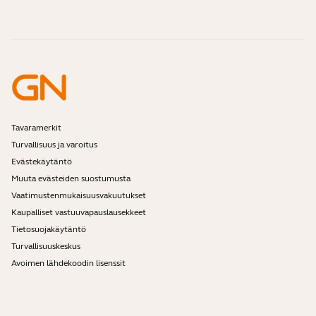
Ota yhteyttä Jabran myyntiin
Tarvikkeet
Verkkotilaukset
Tunnista tuotteesi
Rekisteröi tuotteesi
Self Service Repair
Ryhdy jälleenmyyjäksi
Yrityksen elinkaaren loppua koskeva käytäntö
Kehittäjäohjelma
Tavaramerkit
Turvallisuus ja varoitus
Evästekäytäntö
Muuta evästeiden suostumusta
Vaatimustenmukaisuusvakuutukset
Kaupalliset vastuuvapauslausekkeet
Tietosuojakäytäntö
Turvallisuuskeskus
Avoimen lähdekoodin lisenssit