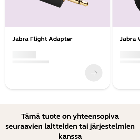
Jabra Flight Adapter
Jabra 
x xxx,xx xx
x xxx,xx 
(
x xxx,xx xx
x xxx xxx
)
(
x xxx,xx xx
Tämä tuote on yhteensopiva
seuraavien laitteiden tai järjestelmien
kanssa