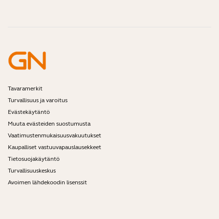
Ota yhteyttä Jabran myyntiin
Tarvikkeet
Verkkotilaukset
Tunnista tuotteesi
Rekisteröi tuotteesi
Self Service Repair
Ryhdy jälleenmyyjäksi
Yrityksen elinkaaren loppua koskeva käytäntö
Kehittäjäohjelma
Tavaramerkit
Turvallisuus ja varoitus
Evästekäytäntö
Muuta evästeiden suostumusta
Vaatimustenmukaisuusvakuutukset
Kaupalliset vastuuvapauslausekkeet
Tietosuojakäytäntö
Turvallisuuskeskus
Avoimen lähdekoodin lisenssit