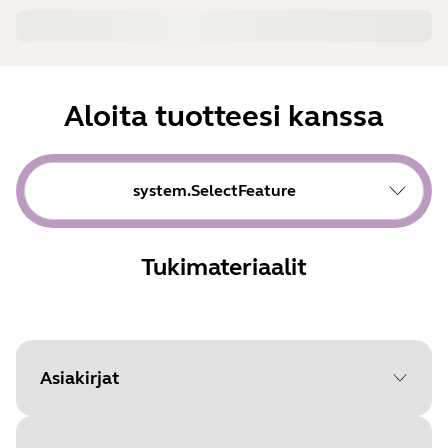
Aloita tuotteesi kanssa
system.SelectFeature
Tukimateriaalit
Asiakirjat