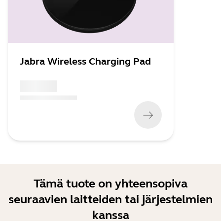
Jabra Wireless Charging Pad
x xxx,xx xx
(
x xxx,xx xx
x xxx xxx
)
Tämä tuote on yhteensopiva
seuraavien laitteiden tai järjestelmien
kanssa