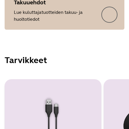
Takuuehdot
Lue kuluttajatuotteiden takuu- ja
huoltotiedot
Tarvikkeet