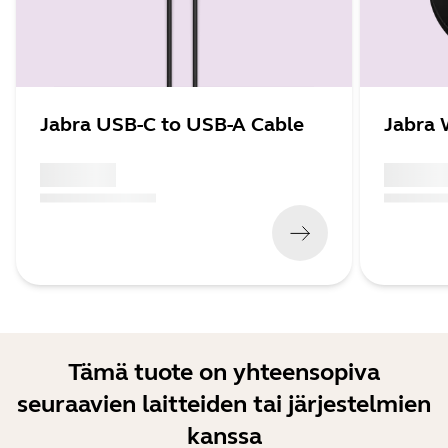
Jabra USB-C to USB-A Cable
Jabra 
x xxx,xx xx
x xxx,xx 
(
x xxx,xx xx
x xxx xxx
)
(
x xxx,xx xx
Tämä tuote on yhteensopiva
seuraavien laitteiden tai järjestelmien
kanssa