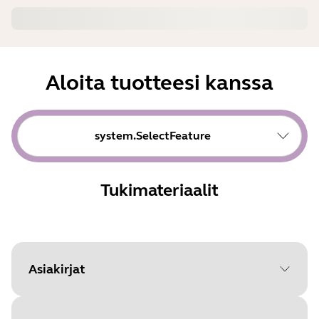
Aloita tuotteesi kanssa
system.SelectFeature
Tukimateriaalit
Asiakirjat