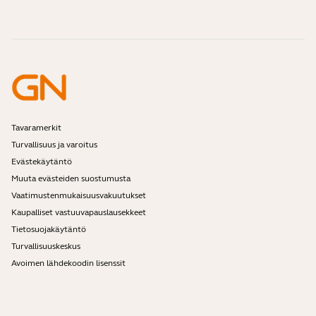
Ota yhteyttä Jabran myyntiin
Tarvikkeet
Verkkotilaukset
Tunnista tuotteesi
Rekisteröi tuotteesi
Self Service Repair
Ryhdy jälleenmyyjäksi
Yrityksen elinkaaren loppua koskeva käytäntö
Kehittäjäohjelma
Tavaramerkit
Turvallisuus ja varoitus
Evästekäytäntö
Muuta evästeiden suostumusta
Vaatimustenmukaisuusvakuutukset
Kaupalliset vastuuvapauslausekkeet
Tietosuojakäytäntö
Turvallisuuskeskus
Avoimen lähdekoodin lisenssit