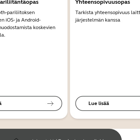
ariliitäntäopas
Yhteensopivuusopas
th-pariliitoksen
Tarkista yhteensopivuus lait
 iOS- ja Android-
järjestelmän kanssa
 muodostamista koskevien
la.
ä
Lue lisää