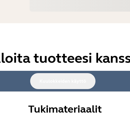
loita tuotteesi kans
Kuulokkeiden käyttö
Tukimateriaalit