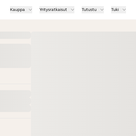
Kauppa
Yritysratkaisut
Tutustu
Tuki