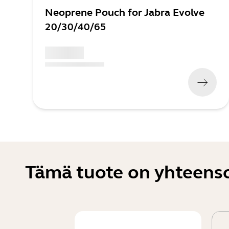
Neoprene Pouch for Jabra Evolve
20/30/40/65
x xxx,xx xx
(
x xxx,xx xx
x xxx xxx
)
Tämä tuote on yhteensop