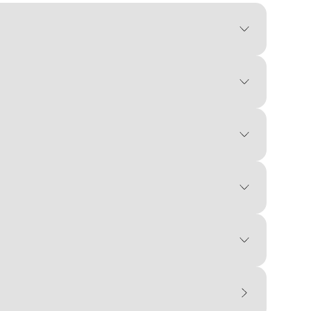
Release da
Release ver