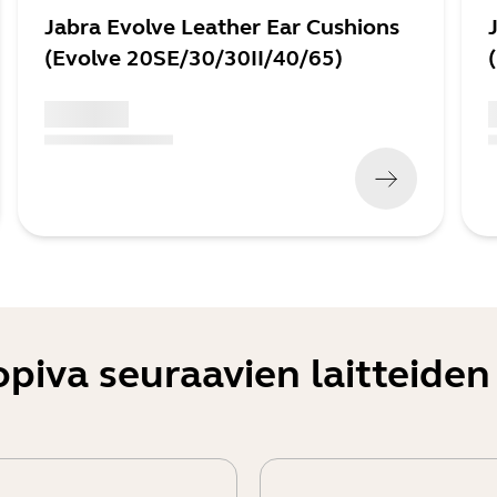
Jabra Evolve Leather Ear Cushions
(Evolve 20SE/30/30II/40/65)
x xxx,xx xx
x
(
x xxx,xx xx
x xxx xxx
)
(
iva seuraavien laitteiden 