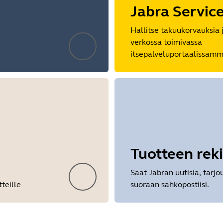
Jabra Servic
Hallitse takuukorvauksia 
verkossa toimivassa
itsepalveluportaalissamm
Tuotteen reki
Saat Jabran uutisia, tarjo
tteille
suoraan sähköpostiisi.