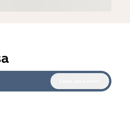
sa
Lataa Jabra Direct