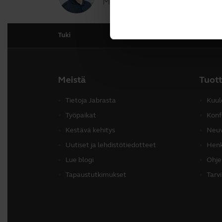
Miten voin auttaa?
Tuki
Meistä
Tuot
Tietoja Jabrasta
Kuul
Työpaikat
Konf
Kestävä kehitys
Neuv
Uutiset ja lehdistötiedotteet
Henk
Lue blogi
Ohje
Tapaustutkimukset
Tarv