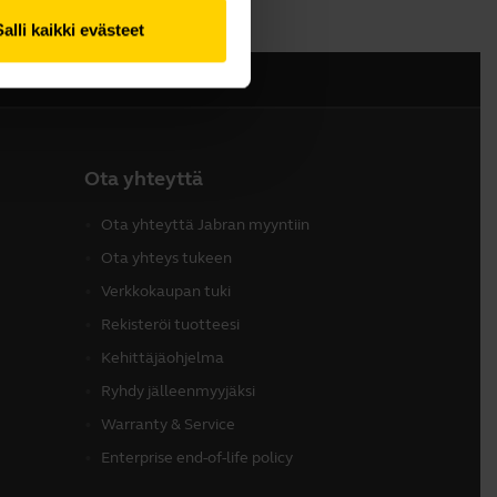
Salli kaikki evästeet
Ota yhteyttä
Ota yhteyttä Jabran myyntiin
Ota yhteys tukeen
Verkkokaupan tuki
Rekisteröi tuotteesi
Kehittäjäohjelma
Ryhdy jälleenmyyjäksi
Warranty & Service
Enterprise end-of-life policy