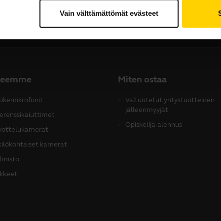
Vain välttämättömät evästeet
teemme
Miten ostaa
okemikrofonit
Valtuutetut yritystuotteiden
jälleenmyyjät
erenssikaiuttimet
Opiskelija-alennus
ottelukamerat
ilökohtaiset kamerat
lmisto
ikkeet