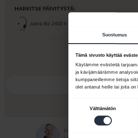
HARKITSE PÄIVITYSTÄ:
Jabra Biz 2400 II Duo / Mono
Osta n
Suostumus
Tämä sivusto käyttää eväste
Käytämme evästeitä tarjoama
ja kävijämäärämme analysoim
kumppaneillemme tietoja siitä
olet antanut heille tai joita o
Suostumuksen
Välttämätön
valinta
Hei,